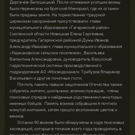
Дергачёв-Белошецкий. После отпевания усопшие воины
были перенесены на братский Мемориал, где их останки
были преданы земле. На торжественно-траурной
церемонии захоронения присутствовали: глава
муниципального образования «Гагаринский район»
Смоленской области Новицкая Елена Сергеевна,
председатель Гагаринской районной Думы Иванов
Александр Иванович, глава муниципального образования
«Кармановское сельское поселение», Васильева
Валентина Александровна, руководитель Вазузской
гидротехнической системы-производственного
подразделения АО «Мосводоканал» Трабуров Владимир
Васильевич и другие почетные гости.
Почтить память павших защитников Отечества также
собрались жители, школьники, военнослужащие,
члены
поисковых отрядов и найденные родственники некоторых
именных бойцов.. Память воинов собравшиеся почтили
минутой молчания, затем прошло возложение цветов и
венков.
Останки 90 воинов были обнаружены в ходе поисковых
экспедиций, которые в течение всего года проводились в
том числе на прибрежной территории Вазузского